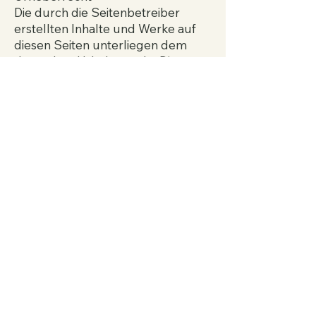
Die durch die Seitenbetreiber
erstellten Inhalte und Werke auf
diesen Seiten unterliegen dem
deutschen Urheberrecht. Die
Vervielfältigung, Bearbeitung,
Verbreitung und jede Art der
Verwertung außerhalb der
Grenzen des Urheberrechtes
bedürfen der schriftlichen
Zustimmung des jeweiligen Autors
bzw. Erstellers. Downloads und
Kopien dieser Seite sind nur für
den privaten, nicht kommerziellen
Gebrauch gestattet.
Soweit die Inhalte auf dieser Seite
nicht vom Betreiber erstellt
wurden, werden die
Urheberrechte Dritter beachtet.
Insbesondere werden Inhalte